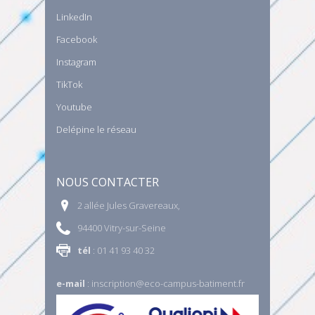
LinkedIn
Facebook
Instagram
TikTok
Youtube
Delépine le réseau
NOUS CONTACTER
2 allée Jules Gravereaux,
94400 Vitry-sur-Seine
tél
: 01 41 93 40 32
e-mail
:
inscription@eco-campus-batiment.fr