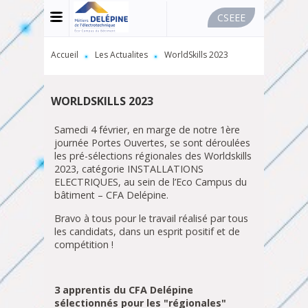
CSEEE
MENU
-
USER
BAR
FIL
Accueil
Les Actualites
WorldSkills 2023
-
D'ARIANE
CSEE
WORLDSKILLS 2023
Samedi 4 février, en marge de notre 1ère
journée Portes Ouvertes, se sont déroulées
les pré-sélections régionales des Worldskills
2023, catégorie INSTALLATIONS
ELECTRIQUES, au sein de l’Eco Campus du
bâtiment – CFA Delépine.
Bravo à tous pour le travail réalisé par tous
les candidats, dans un esprit positif et de
compétition !
3 apprentis du CFA Delépine
sélectionnés pour les "régionales"