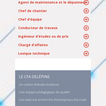
Agent de maintenance et le dépanneur
Chef de chantier
Chef d'équipe
Conducteur de travaux
Ingénieur d'études ou de prix
Chargé d'affaires
Lexique technique
LE CFA DELÉPINE
Un centre d'étude moderne.
Une équipe pédagogique de qualité.
Une aide à la recherche d'entreprises d'accueil.