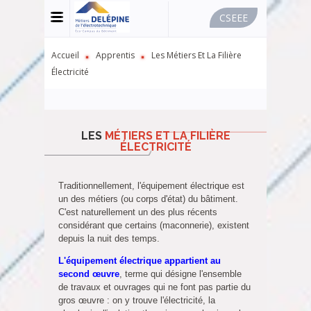
CSEEE
MENU
-
USER
BAR
FIL
Accueil
Apprentis
Les Métiers Et La Filière
-
D'ARIANE
Électricité
CSEE
LES
MÉTIERS ET LA FILIÈRE
ÉLECTRICITÉ
Traditionnellement, l'équipement électrique est
un des métiers (ou corps d'état) du bâtiment.
C'est naturellement un des plus récents
considérant que certains (maconnerie), existent
depuis la nuit des temps.
L'équipement électrique appartient au
second œuvre
, terme qui désigne l'ensemble
de travaux et ouvrages qui ne font pas partie du
gros œuvre : on y trouve l'électricité, la