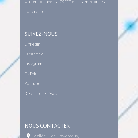
Un lien fort avec la CSEEE et ses entreprises
adhérentes.
SUIVEZ-NOUS
LinkedIn
Facebook
Instagram
TikTok
Youtube
Delépine le réseau
NOUS CONTACTER
2 allée Jules Gravereaux,