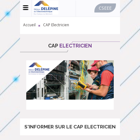
CSEEE
MENU
-
USER
BAR
FIL
Accueil
CAP Electricien
-
D'ARIANE
CSEE
CAP
ELECTRICIEN
S'INFORMER SUR LE CAP ELECTRICIEN